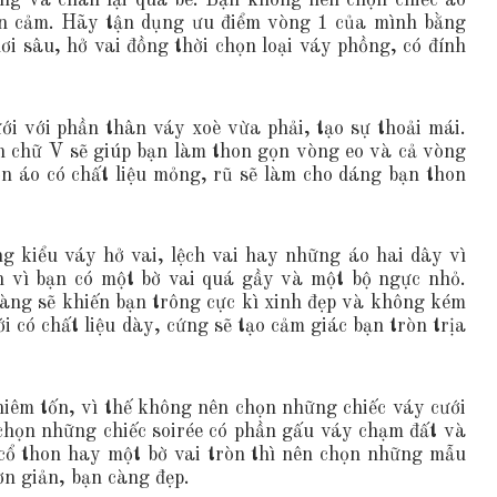
ng và chân lại quá bé. Bạn không nên chọn chiếc áo
ản cảm. Hãy tận dụng ưu điểm vòng 1 của mình bằng
i sâu, hở vai đồng thời chọn loại váy phồng, có đính
ới với phần thân váy xoè vừa phải, tạo sự thoải mái.
h chữ V sẽ giúp bạn làm thon gọn vòng eo và cả vòng
 áo có chất liệu mỏng, rũ sẽ làm cho dáng bạn thon
 kiểu váy hở vai, lệch vai hay những áo hai dây vì
 vì bạn có một bờ vai quá gầy và một bộ ngực nhỏ.
hàng sẽ khiến bạn trông cực kì xinh đẹp và không kém
 có chất liệu dày, cứng sẽ tạo cảm giác bạn tròn trịa
hiêm tốn, vì thế không nên chọn những chiếc váy cưới
 chọn những chiếc soirée có phần gấu váy chạm đất và
 cổ thon hay một bờ vai tròn thì nên chọn những mẫu
ơn giản, bạn càng đẹp.