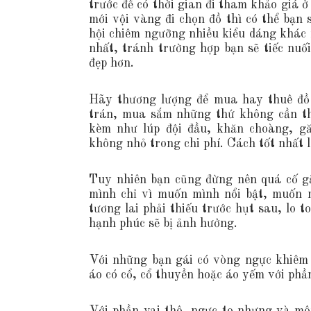
trước để có thời gian đi tham khảo giá 
mới vội vàng đi chọn đồ thì có thể bạn 
hội chiêm ngưỡng nhiều kiểu dáng khác 
nhất, tránh trường hợp bạn sẽ tiếc nuố
đẹp hơn.
Hãy thương lượng để mua hay thuê đồ 
trán, mua sắm những thứ không cần thi
kèm như lúp đội đầu, khăn choàng, g
không nhỏ trong chi phí. Cách tốt nhất 
Tuy nhiên bạn cũng đừng nên quá cố g
mình chỉ vì muốn mình nổi bật, muốn m
tương lai phải thiếu trước hụt sau, lo 
hạnh phúc sẽ bị ảnh hưởng.
Với những bạn gái có vòng ngực khiêm 
áo có cổ, cổ thuyền hoặc áo yếm với phần