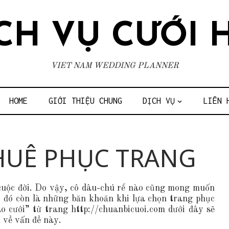
CH VỤ CƯỚI 
VIET NAM WEDDING PLANNER
HOME
GIỚI THIỆU CHUNG
DỊCH VỤ
LIÊN 
HUÊ PHỤC TRANG
cuộc đời. Do vậy, cô dâu-chú rể nào cũng mong muốn
o đó còn là những băn khoăn khi lựa chọn trang phục
o cưới” từ trang http://chuanbicuoi.com dưới đây sẽ
 về vấn đề này.