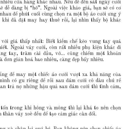
ở nhiều cửa hàng khác nhau. Nếu để đến sát ngày cưới
sẽ dễ dàng bị “hớ”. Ngoài việc khảo giá, bạn sẽ có cơ
nhau để phút cuối cùng chọn ra một bộ áo cưới ưng ý
i khi đã đặt may hay thuê rồi, lại nhìn thấy bộ khác
với giá thấp nhất: Biết kiềm chế kẻo vung tay quá
ết. Ngoài váy cưới, còn rất nhiều phụ kiện khác đi
ăng tay, trâm cài đầu, vớ… cũng chiếm một khoản
là đơn giản hoá bao nhiêu, càng đẹp bấy nhiêu.
ắng để may một chiếc áo cưới vượt xa khả năng của
ình có gu riêng để rồi sau đám cưới cô dâu chú rể
toan trả nợ những hậu quả sau đám cưới thì tình cảm,
tốn trong khi hông và mông thì lại khá to nên chọn
 thân váy xoè đều để tạo cảm giác cân đối.