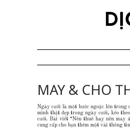
S
k
DỊ
i
p
t
o
c
o
n
MAY & CHO T
t
e
n
Ngày cưới là một bước ngoặc lớn trong 
t
mình thật đẹp trong ngày cưới, kéo the
cưới. Bài viết “Nên thuê hay nên may á
cung cấp cho bạn thêm một vài thông tin