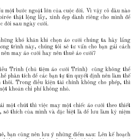
u một bước ngoặt lớn của cuộc đời. Vì vậy cô dâu nào
rée thật lộng lẫy, xinh đẹp dành riêng cho mình để
c đời sau ngày cưới.
những khó khăn khi chọn áo cưới chúng ta hãy lắng
ng trình này, chúng tôi sẽ tư vấn cho bạn gái cách
 nên may áo cưới hay nên thuê áo cưới?
Kiều Trinh (chủ tiệm áo cưới Trinh) cũng không thể
thể phân tích để các bạn tự tin quyết định nên làm thế
thôi. Trong điều kiện tài chính không cho phép, thì
 một khoản chi phí không nhỏ.
ái một chút thì việc may một chiếc áo cưới theo thiết
 sở thích của mình và đặc biệt là để lưu làm kỷ niệm
ê, bạn cũng nên lưu ý những điểm sau: Lên kế hoạch