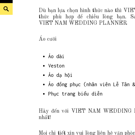
I
C
I
S
Dù bạn lựa chọn hình thức nào thì
T
H
Ê
e
thức phù hợp để chiều lòng bạn. S
VIET NAM WEDDING PLANNER
H
V
N
a
I
Ụ
H
r
Áo cưới
Ệ
Ệ
c
U
h
Áo dài
C
Veston
H
Áo dạ hội
U
Áo đồng phục (nhân viên Lễ Tân &
N
Phục trang biểu diễn
G
Hãy đến với VIET NAM WEDDING PL
nhất!
Mọi chi tiết xin vui lòng liên hệ v