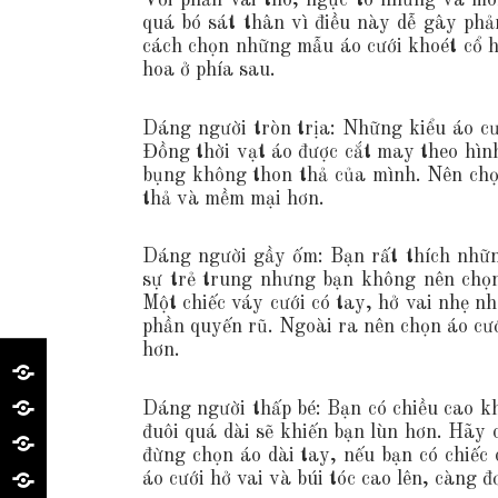
Với phần vai thô, ngực to nhưng và mô
quá bó sát thân vì điều này dễ gây ph
cách chọn những mẫu áo cưới khoét cổ hơ
hoa ở phía sau.
Dáng người tròn trịa: Những kiểu áo cư
Đồng thời vạt áo được cắt may theo hìn
bụng không thon thả của mình. Nên chọn
thả và mềm mại hơn.
Dáng người gầy ốm: Bạn rất thích những
sự trẻ trung nhưng bạn không nên chọn
Một chiếc váy cưới có tay, hở vai nhẹ n
phần quyến rũ. Ngoài ra nên chọn áo cưới
hơn.
H
Dáng người thấp bé: Bạn có chiều cao k
O
G
đuôi quá dài sẽ khiến bạn lùn hơn. Hãy
M
I
D
đừng chọn áo dài tay, nếu bạn có chiếc
áo cưới hở vai và búi tóc cao lên, càng đ
E
Ớ
Ị
L