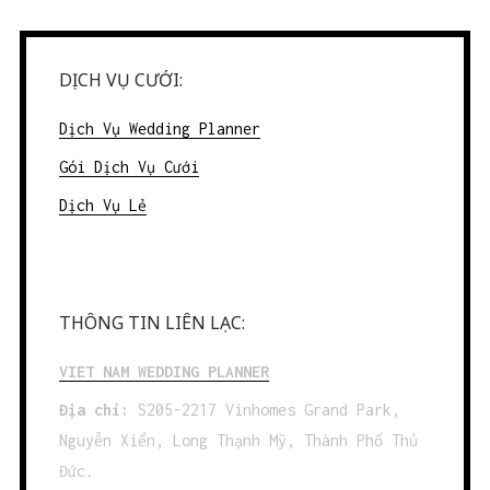
DỊCH VỤ CƯỚI:
Dịch Vụ Wedding Planner
Gói Dịch Vụ Cưới
Dịch Vụ Lẻ
THÔNG TIN LIÊN LẠC:
VIET NAM WEDDING PLANNER
Địa chỉ:
S205-2217 Vinhomes Grand Park,
Nguyễn Xiển, Long Thạnh Mỹ, Thành Phố Thủ
Đức.