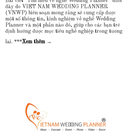
Bài viết “Tìm hiểu về nghề Wedding Planner” dưới
đây do VIET NAM WEDDING PLANNER
(VNWP) biên soạn mong rằng sẽ cung cấp được
một số thông tin, kinh nghiệm về nghề Wedding
Planner và một phần nào đó, giúp cho các bạn trẻ
định hướng được mục tiêu nghề nghiệp trong tương
lai. ***
Xem thêm
T
→
ì
m
h
i
ể
u
n
g
h
ề
W
e
d
d