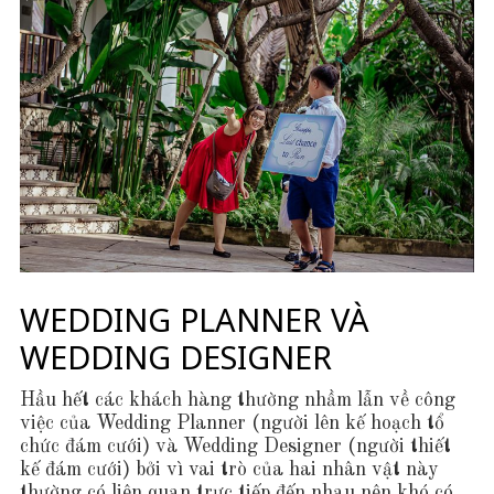
U
C
H
U
N
G
WEDDING PLANNER VÀ
WEDDING DESIGNER
Hầu hết các khách hàng thường nhầm lẫn về công
việc của Wedding Planner (người lên kế hoạch tổ
chức đám cưới) và Wedding Designer (người thiết
kế đám cưới) bởi vì vai trò của hai nhân vật này
thường có liên quan trực tiếp đến nhau nên khó có