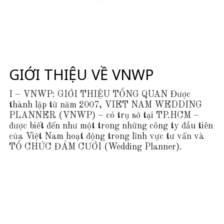
i
n
g
P
l
a
n
GIỚI THIỆU VỀ VNWP
n
e
I – VNWP: GIỚI THIỆU TỔNG QUAN Được
r
thành lập từ năm 2007, VIET NAM WEDDING
ở
PLANNER (VNWP) – có trụ sở tại TP.HCM –
V
được biết đến như một trong những công ty đầu tiên
i
của Việt Nam hoạt động trong lĩnh vực tư vấn và
ệ
TỔ CHỨC ĐÁM CƯỚI (Wedding Planner).
t
N
a
m