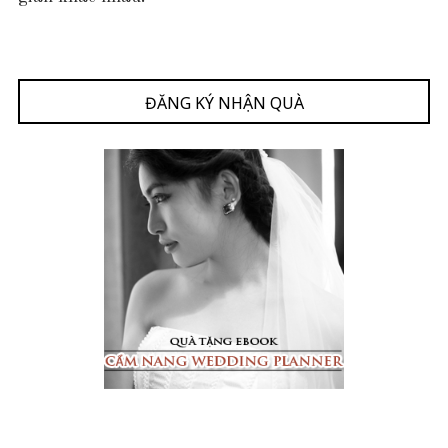
U
C
H
U
ĐĂNG KÝ NHẬN QUÀ
N
G