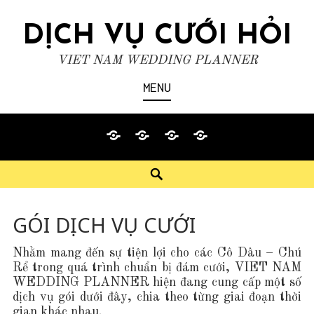
S
DỊCH VỤ CƯỚI HỎI
k
i
VIET NAM WEDDING PLANNER
p
MENU
t
o
c
H
G
D
L
o
O
I
Ị
I
S
n
M
Ớ
C
Ê
e
t
E
I
H
N
a
GÓI DỊCH VỤ CƯỚI
e
T
V
H
r
n
H
Ụ
Ệ
Nhằm mang đến sự tiện lợi cho các Cô Dâu – Chú
c
Rể trong quá trình chuẩn bị đám cưới, VIET NAM
t
I
h
WEDDING PLANNER hiện đang cung cấp một số
Ệ
dịch vụ gói dưới đây, chia theo từng giai đoạn thời
gian khác nhau.